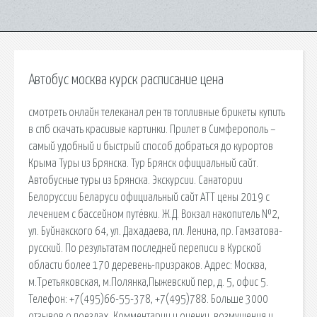
Автобус москва курск расписание цена
смотреть онлайн телеканал рен тв топливные брикеты купить
в спб скачать красивые картинки. Прилет в Симферополь –
самый удобный и быстрый способ добраться до курортов
Крыма Туры из Брянска. Тур Брянск официальный сайт.
Автобусные туры из Брянска. Экскурсии. Санатории
Белоруссии Беларуси официальный сайт АТТ цены 2019 с
лечением с бассейном путёвки. Ж.Д. Вокзал накопитель №2,
ул. Буйнакского 64, ул. Дахадаева, пл. Ленина, пр. Гамзатова-
русский. По результатам последней переписи в Курской
области более 170 деревень-призраков. Адрес: Москва,
м.Третьяковская, м.Полянка,Пыжевский пер, д. 5, офис 5.
Телефон: +7(495)66-55-378, +7(495)788. Больше 3000
отзывов о поездах. Комментарии и оценки, возмущения и