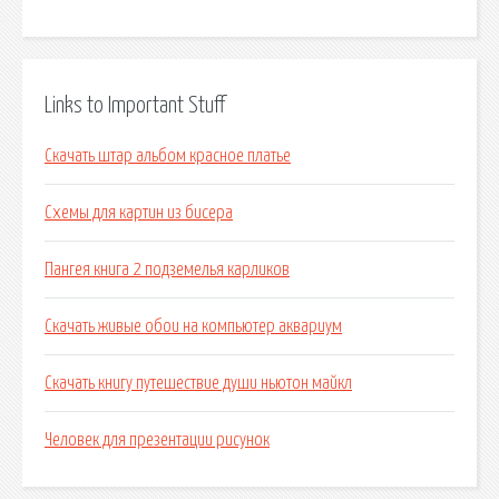
Links to Important Stuff
Скачать штар альбом красное платье
Схемы для картин из бисера
Пангея книга 2 подземелья карликов
Скачать живые обои на компьютер аквариум
Скачать книгу путешествие души ньютон майкл
Человек для презентации рисунок