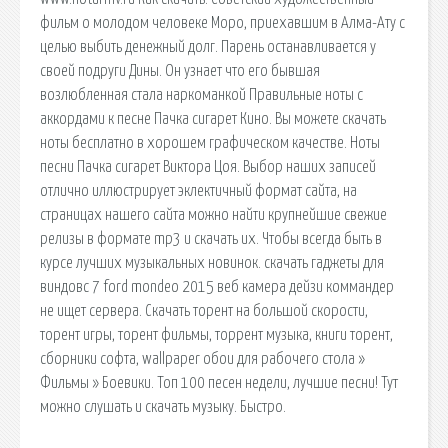
фильм о молодом человеке Моро, приехавшим в Алма-Ату с
целью выбить денежный долг. Парень останавливается у
своей подруги Дины. Он узнает что его бывшая
возлюбленная стала наркоманкой Правильные ноты с
аккордами к песне Пачка сигарет Кино. Вы можете скачать
ноты бесплатно в хорошем графическом качестве. Ноты
песни Пачка сигарет Виктора Цоя. Выбор наших записей
отлично иллюстрирует эклектичный формат сайта, на
страницах нашего сайта можно найти крупнейшие свежие
релизы в формате mp3 и скачать их. Чтобы всегда быть в
курсе лучших музыкальных новинок. скачать гаджеты для
виндовс 7 ford mondeo 2015 веб камера дейзи коммандер
не ищет сервера. Скачать торент на большой скорости,
торент игры, торент фильмы, торрент музыка, книги торент,
сборники софта, wallpaper обои для рабочего стола »
Фильмы » Боевики. Топ 100 песен недели, лучшие песни! Тут
можно слушать и скачать музыку. Быстро.