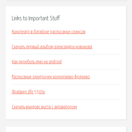
Links to Important Stuff
Кинотеатр в батайске расписание сеансов
Скачать первый альбом александра новикова
Как перебить imei на android
Расписание электричек колонтаево фрязево
Драйвер dfe 530tx
Скачать виндовс виста с активатором