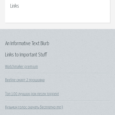
Links
An Informative Text Blurb
Links to Important Stuff
Watchmaker premium
Beeline смарт 2 прошивка
Топ 100 лучших рок песен торрент
Кузьмин голос скачать бесплатно mp3