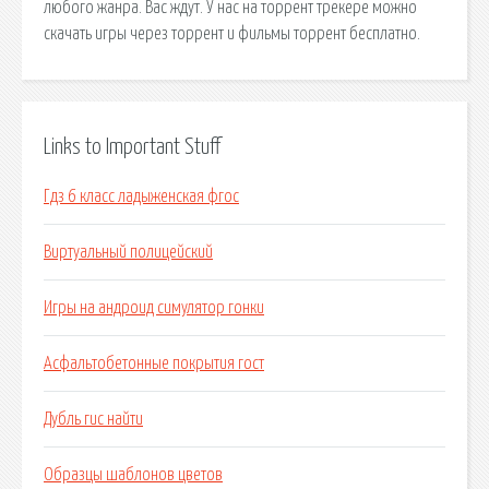
любого жанра. Вас ждут. У нас на торрент трекере можно
скачать игры через торрент и фильмы торрент бесплатно.
Links to Important Stuff
Гдз 6 класс ладыженская фгос
Виртуальный полицейский
Игры на андроид симулятор гонки
Асфальтобетонные покрытия гост
Дубль гис найти
Образцы шаблонов цветов