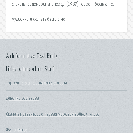
скачать Гардемарины, вперед! (1987) торрент бесплатно.
Аудиокниги скачать бесплатно.
An Informative Text Blurb
Links to Important Stuff
Торрент d o a живым или мертвым
Девочки со львова
Скачать презентацию первая мировая война 9 класс
Жанр dance