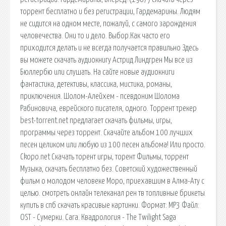
торрент бесплатно и без регистрации, Гардемарины. Людям
не сидится на одном месте, пожалуй, с самого зарождения
человечества. Они то и дело. Выбор.Как часто его
приходится делать и не всегда получается правильно Здесь
вы можете скачать аудиокнигу Астрид Линдгрен Мы все из
Бюллербю или слушать. На сайте новые аудиокниги
фантастика, детективы, классика, мистика, романы,
приключения. Шолом-Алейхем - псевдоним Шолома
Рабиновича, еврейского писателя, одного. Торрент трекер
best-torrent.net предлагает скачать фильмы, игры,
программы через торрент. Скачайте альбом 100 лучших
песен целиком или любую из 100 песен альбома! Или просто.
Ckopo.net Скачать торент игры, торент Фильмы, торрент
Музыка, скачать бесплатно без. Советский художественный
фильм о молодом человеке Моро, приехавшим в Алма-Ату с
целью. смотреть онлайн телеканал рен тв топливные брикеты
купить в спб скачать красивые картинки. Формат: MP3 Файл:
OST - Сумерки. Сага. Квадрология - The Twilight Saga