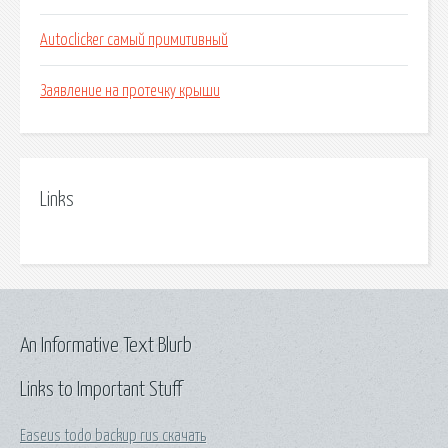
Autoclicker самый примитивный
Заявление на протечку крыши
Links
An Informative Text Blurb
Links to Important Stuff
Easeus todo backup rus скачать