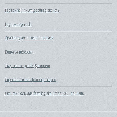
Радеон hd 7470m драйвер скачать
Lego avengers dlc
Драйвер для m audio fast track
Битва за тибериум
Ты у меня одна dvd5 торрент
Справочник телефонов ртищево
Скачать моды для farming simulator 2011 прицепы