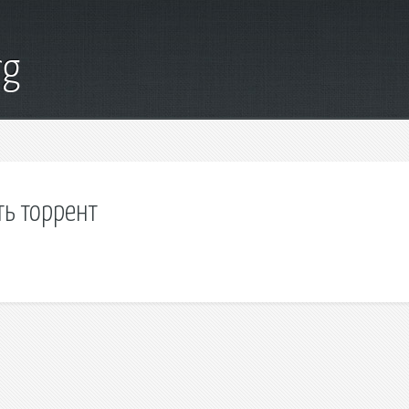
rg
ть торрент