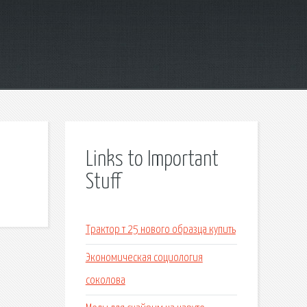
Links to Important
Stuff
Трактор т 25 нового образца купить
Экономическая социология
соколова