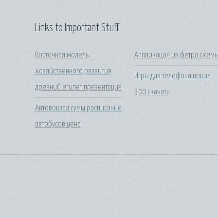
Links to Important Stuff
Восточная модель
Аппликация из фетра схем
хозяйственного развития
Игры для телефона нокиа
древний египет презентация
300 скачать
Автовокзал сумы расписание
автобусов цена