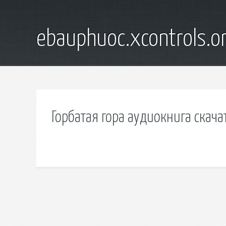
ebauphuoc.xcontrols.o
Горбатая гора аудиокнига скача