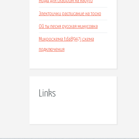
Моды для скайрим на наруто
Электрички расписание на тосно
Ой ты песня русская минусовка
Микросхема tda8947j схема
подключения
Links