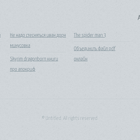
A
ы
Не надо стесняться иван дорн
The spider man 3
минусовка
Объединить файл pdf
Skyrim dragonborn книги
онлайн
про апокриф
© Untitled. All rights reserved.