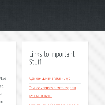
Links to Important
Stuff
XMEye
Ода женщинам агутин минус
ер,
Темнее черного скачать торрент
ать
русская озвучка
зи