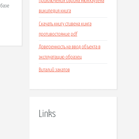
Приключения барона мюнхаузена
 базе
википедия книга
Скачать книгу стивена кинга
противостояние pdf
Доверенность на ввод объекта в
эксплуатацию образец
Виталий закатов
Links