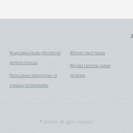
A
Минусовка песни убегала не
Яблони текст песни
хотела спорить
Москва саратов схема
Расписание электричек со
проезда
станции толоконцево
© Untitled. All rights reserved.