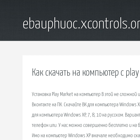
ebauphuoc.xcontrols.o
Как скачать на компьютер с play
Установка Play Market на компьютер В этой не сложной 
Вконтакте на ПК. Скачайте ВК для компьютера Windows XP
для компьютера Windows XP, 7, 8, 10 на русском. Вари
телефон или. У нас можно совершенно бесплатно и на бо
Имо на компьютер Windows ХР вначале необходимо скачат