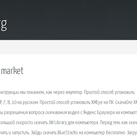
rg
 market
инструкции мы покажем, как через эмулятор. Простой способ установить
, 7, 8, 10 на русском. Простой способ установить XMEye на ПК. Скачайте 
анты разрешения вопроса скачивания видео с Яндекс Браузера на компьют
льшой скорости скачать JW Library для компьютера. Перед тем, как скач
ь и запустить. Зайди скачать BlueStacks на компьютер бесплатно. Загру