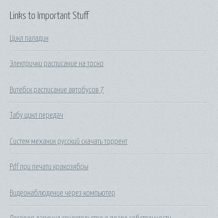
Links to Important Stuff
Цикл паладин
Электрички расписание на тосно
Витебск расписание автобусов 7
Табу цикл передач
Систем механик русский скачать торрент
Pdf при печати кракозябры
Видеонаблюдение через компьютер