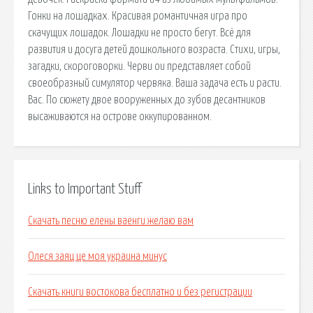
Гонки на лошадках. Красивая романтичная игра про
скачущих лошадок. Лошадки не просто бегут. Всё для
развития и досуга детей дошкольного возраста. Стихи, игры,
загадки, скороговорки. Черви ои представляет собой
своеобразный симулятор червяка. Ваша задача есть и расти.
Вас. По сюжету двое вооруженных до зубов десантников
высаживаются на острове оккупированном.
Links to Important Stuff
Скачать песню елены ваенги желаю вам
Олеся заяц це моя украина минус
Скачать книги востокова бесплатно и без регистрации