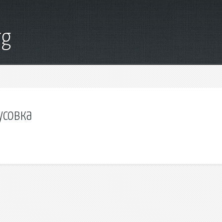
rg
усовка