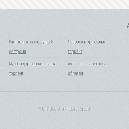
A
Расписание маршрутки 8
Человек моря скачать
кострома
торрент
Музыка дорожная скачать
Акт списания бензина
торрент
образец
© Untitled. All rights reserved.