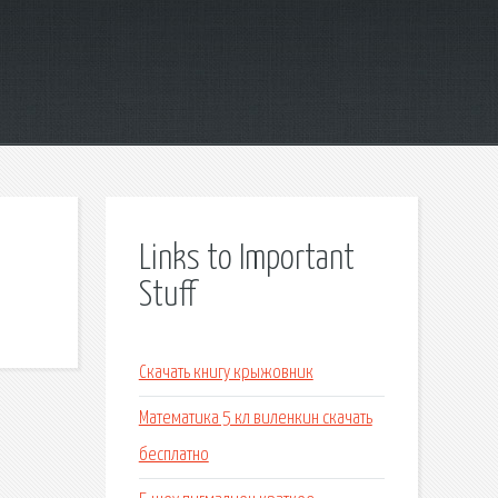
Links to Important
Stuff
Скачать книгу крыжовник
Математика 5 кл виленкин скачать
бесплатно