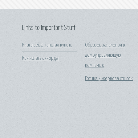
Links to Important Stuff
Книга сейф капитал купить
Образец заявления в
домоуправляющую
Как читать аккорды
компанию
Готика 3 жернова список