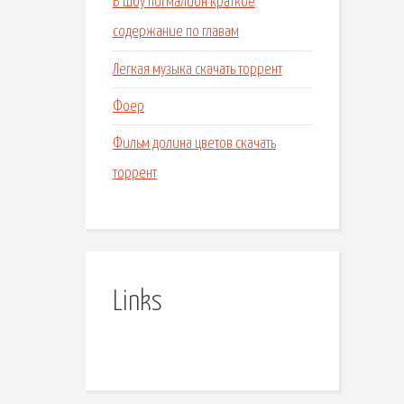
Б шоу пигмалион краткое
содержание по главам
Легкая музыка скачать торрент
Фоер
Фильм долина цветов скачать
торрент
Links