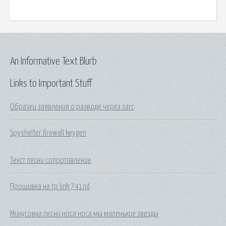
An Informative Text Blurb
Links to Important Stuff
Образец заявления о разводе через загс
Spyshelter firewall keygen
Текст песни сопротивление
Прошивка на tp link 741nd
Минусовка песни носа носа мы маленькие звезды