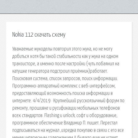
Nokia 112 скачать схему
Уважаемые жукоделы повторил этого жука, но не могу
добиться хотя бы такой стабильности как у жука на одном
транзисторе, а именно после настройки (чуть побаянил на
катушке генератора подстроил приёмник)работает.
Поисковая сиcтема, список запросов, поиск информации.
Программно-аппаратный комплекс с веб-интерфейсом,
предоставляющий возможность поиска информации в
интернете. 4/4/2019 · Крупнейший русскоязычный форум по
ремонту, прошивке и русификации мобильных телефонов
всех стандартов. Flashing и unlock, софт и оборудование,
программное обеспечение Владимир П. пишет. Перестал
подписываться на журнал ,изредка покупаю в связи с его все
менее интересным содержанием.А бывало еще не успеет