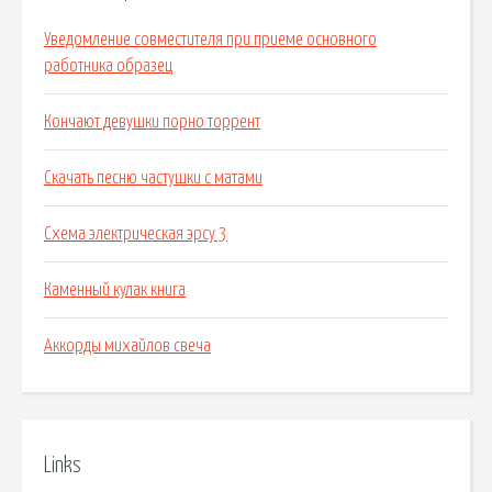
Уведомление совместителя при приеме основного
работника образец
Кончают девушки порно торрент
Скачать песню частушки с матами
Схема электрическая эрсу 3
Каменный кулак книга
Аккорды михайлов свеча
Links