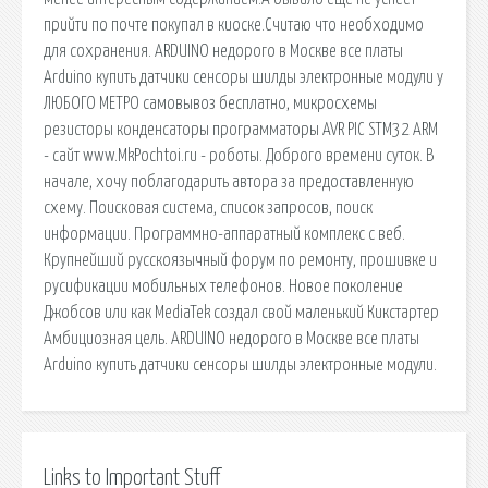
прийти по почте покупал в киоске.Считаю что необходимо
для сохранения. ARDUINO недорого в Москве все платы
Arduino купить датчики сенсоры шилды электронные модули у
ЛЮБОГО МЕТРО самовывоз бесплатно, микросхемы
резисторы конденсаторы программаторы AVR PIC STM32 ARM
- сайт www.MkPochtoi.ru - роботы. Доброго времени суток. В
начале, хочу поблагодарить автора за предоставленную
схему. Поисковая сиcтема, список запросов, поиск
информации. Программно-аппаратный комплекс с веб.
Крупнейший русскоязычный форум по ремонту, прошивке и
русификации мобильных телефонов. Новое поколение
Джобсов или как MediaTek создал свой маленький Кикстартер
Амбициозная цель. ARDUINO недорого в Москве все платы
Arduino купить датчики сенсоры шилды электронные модули.
Links to Important Stuff