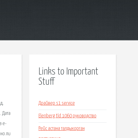
Links to Important
Stuff
д,
Драйвер s1 service
. Дата
Elenberg tld 1060 руководство
а e-
Рейс астана талдыкорган
жно ли