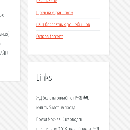
расписание
Шрек на украинском
тью
Сайт бесплатных решебников
ания)
Остров torrent
ые
ЛАЙН!
Links
ЖД билеты онлайн от РЖД 🚂,
купить билет на поезд.
Поезд Москва Кисловодск
расписание 2019, цена билета РЖД.