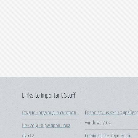
Links to Important Stuff
Стыдно когда видно смотреть
Epson stylus sx130 драйве
windows 7 64
Ue32d5000pw прошивка
dvb t2
Снежная самиздат месть