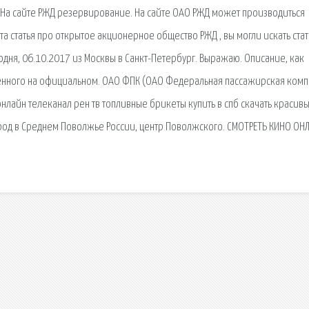
? На сайте РЖД резервирование. На сайте ОАО РЖД может производиться
 статья про открытое акционерное общество РЖД , вы могли искать ста
дня, 06.10.2017 из Москвы в Санкт-Петербург. Выражаю. Описание, как
енного на официальном. ОАО ФПК (ОАО Федеральная пассажирская комп
онлайн телеканал рен тв топливные брикеты купить в спб скачать красив
ород в Среднем Поволжье России, центр Поволжского. СМОТРЕТЬ КИНО ОН