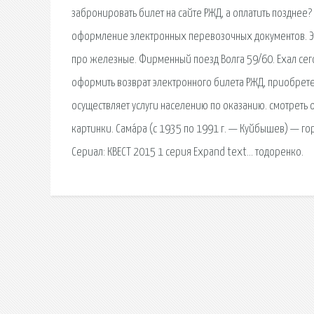
забронировать билет на сайте РЖД, а оплатить позднее
оформление электронных перевозочных документов. Эта
про железные. Фирменный поезд Волга 59/60. Ехал сего
оформить возврат электронного билета РЖД, приобрет
осуществляет услуги населению по оказанию. смотреть 
картинки. Сама́ра (с 1935 по 1991 г. — Куйбышев) — г
Сериал: КВЕСТ 2015 1 серия Expand text… тодоренко.