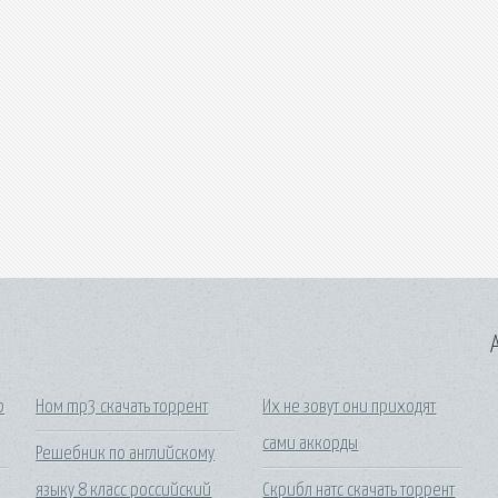
A
р
Ном mp3 скачать торрент
Их не зовут они приходят
сами аккорды
Решебник по английскому
языку 8 класс российский
Скрибл натс скачать торрент