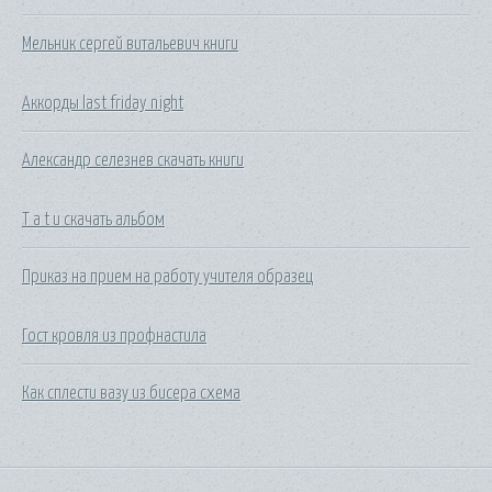
Мельник сергей витальевич книги
Аккорды last friday night
Александр селезнев скачать книги
T a t u скачать альбом
Приказ на прием на работу учителя образец
Гост кровля из профнастила
Как сплести вазу из бисера схема