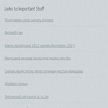
Links to Important Stuff
Программа spine скачать торрент
Ватанабэ аю
Ключи касперский 2012 скачать бесплатно 2015
Минусовка караоке песни куда уходит детство
Скачать минус песни через реченьку мосток кадышева
Драйвер липецк
Оптический патч корд sc sc 2м