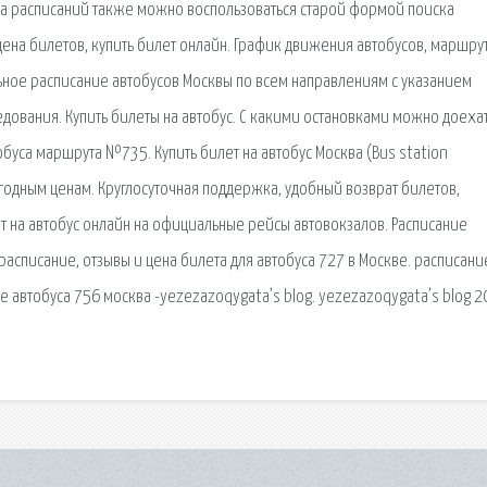
тра расписаний также можно воспользоваться старой формой поиска
ена билетов, купить билет онлайн. График движения автобусов, маршру
льное расписание автобусов Москвы по всем направлениям с указанием
едования. Купить билеты на автобус. С какими остановками можно доехат
обуса маршрута №735. Купить билет на автобус Москва (Bus station
ыгодным ценам. Круглосуточная поддержка, удобный возврат билетов,
т на автобус онлайн на официальные рейсы автовокзалов. Расписание
расписание, отзывы и цена билета для автобуса 727 в Москве. расписани
е автобуса 756 москва -yezezazoqygata’s blog. yezezazoqygata’s blog 2