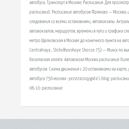
автобуса; Транспорт в Москве; Расписания. Для просмо
расписаний. Расписание автобусов Фряново — Москва, ц
следования со всеми остановками, автовокзалы. Актуа
автовокзалов, маршрутов, времени в пути и графика сл
метро Щелковская в Москве до конечного пункта на авт
Centralnaya , Shcholkovskoye Shosse 75) — Минск по в
безопасная оплата. Автовокзал Москва расписание биле
автобусов. Схема движения с 20 остановками на карте, 
автобуса 756 москва -yezezazoqygata’s blog. расписани
06-10. расписание.