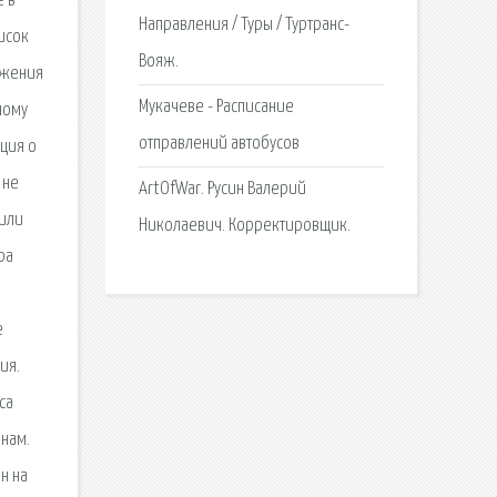
е в
Направления / Туры / Туртранс-
исок
Вояж.
ижения
Мукачеве - Расписание
ному
отправлений автобусов
ция о
 не
ArtOfWar. Русин Валерий
 или
Николаевич. Корректировщик.
ра
е
ия.
са
енам.
н на