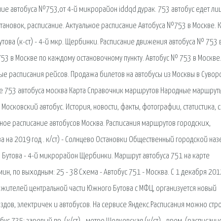
ие автобуса №753,от 4-й микрорайон iddqd дурак. 753 автобус едет ли
становок, расписание. Актуальное расписание Автобуса №753 в Москве. 
това (к-ст) - 4-й мкр. Щербинки. Расписание движения автобуса № 753 
3 в Москве по каждому остановочному пункту. Автобус № 753 в Москве
ные расписания рейсов. Продажа билетов на автобусы из Москвы в Сувор
ние 753 автобуса москва Карта Справочник маршрутов Народные маршруты
Московский автобус. История, новости, факты, фотографии, статистика, 
льное расписание автобусов Москва. Расписания маршрутов городских,
 на 2019 год . к/ст) - Солнцево Остановки Общественный городской на
 Бутова - 4-й микрорайон Щербинки. Маршрут автобуса 751 на карте
ин, по выходным: 25 - 38 Схема - Автобус 751 - Москва. С 1 декабря 201
жителей центральной части Южного Бутова с МФЦ, организуется новый
дов, электричек и автобусов. На сервисе Яндекс.Расписания можно стр