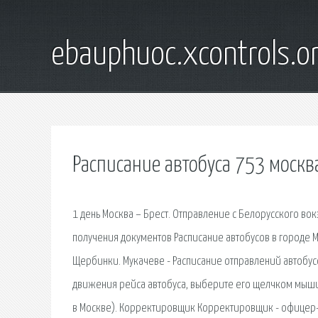
ebauphuoc.xcontrols.o
Расписание автобуса 753 москв
1 день Москва – Брест. Отправление с Белорусского вок
получения документов Расписание автобусов в городе Мо
Щербинки. Мукачеве - Расписание отправлений автобус
движения рейса автобуса, выберите его щелчком мыши. 
в Москве). Корректировщик Корректировщик - офицер-