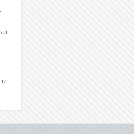
т
ь от
е
017-