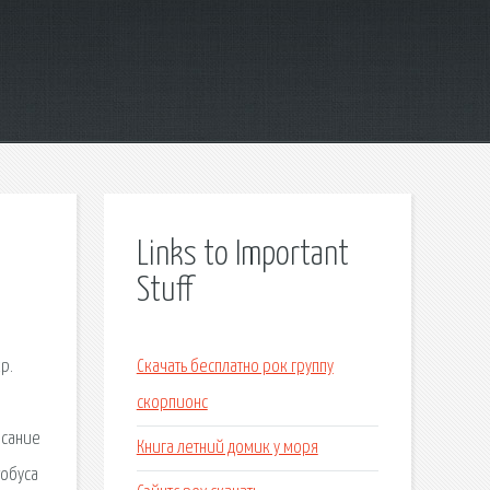
Links to Important
Stuff
р.
Скачать бесплатно рок группу
скорпионс
исание
Книга летний домик у моря
тобуса