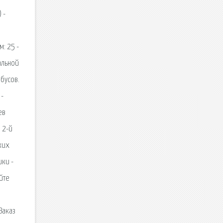
 -
: 25 -
альной
бусов.
 -
ев
 2-й
ких
ки -
йте
Заказ