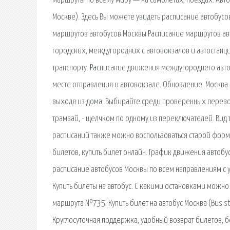
маршруты по всему миру — на самолётах, поездах. Автобу
Москве). Здесь Вы можете увидеть расписание автобусо
маршрутов автобусов Москвы Расписание маршрутов ав
городских, междугородних с автовокзалов и автостанц
транспорту. Расписание движения междугороднего авт
месте отправления и автовокзале. Обновление. Москва
выходя из дома. Выбирайте среди проверенных перевоз
трамвай, - щелчком по одному из переключателей. Вид т
расписаний также можно воспользоваться старой форм
билетов, купить билет онлайн. График движения автобу
расписание автобусов Москвы по всем направлениям с 
Купить билеты на автобус. С какими остановками можно
маршрута №735. Купить билет на автобус Москва (Bus st
Круглосуточная поддержка, удобный возврат билетов, б