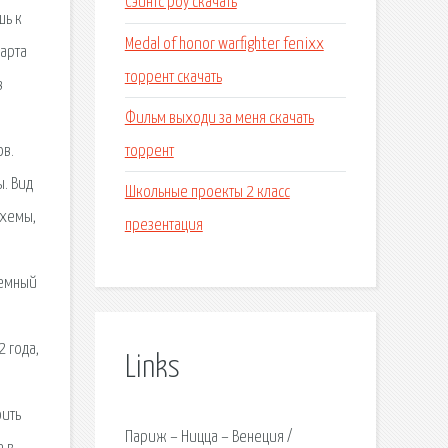
Сэйнтс роу скачать
шь к
Medal of honor warfighter fenixx
Карта
торрент скачать
в
Фильм выходи за меня скачать
.
торрент
ов.
. Вид
Школьные проекты 2 класс
схемы,
презентация
земный
2 года,
Links
оить
Париж – Ницца – Венеция /