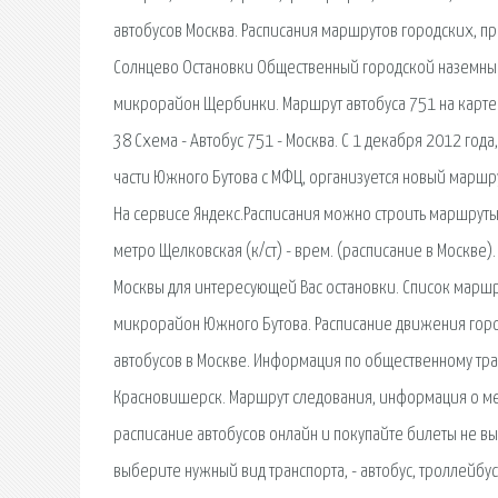
автобусов Москва. Расписания маршрутов городских, пр
Солнцево Остановки Общественный городской наземный 
микрорайон Щербинки. Маршрут автобуса 751 на карте Р
38 Схема - Автобус 751 - Москва. С 1 декабря 2012 го
части Южного Бутова с МФЦ, организуется новый маршру
На сервисе Яндекс.Расписания можно строить маршруты п
метро Щелковская (к/ст) - врем. (расписание в Москве)
Москвы для интересующей Вас остановки. Список маршр
микрорайон Южного Бутова. Расписание движения горо
автобусов в Москве. Информация по общественному тр
Красновишерск. Маршрут следования, информация о ме
расписание автобусов онлайн и покупайте билеты не в
выберите нужный вид транспорта, - автобус, троллейбус