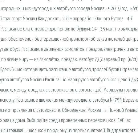
игородных и междугородних автобусов города Москва на 2019 год . к/ст)
транспорт Москвы Как доехать, 2-й микрорайон Южного Бутова - 4-й
асписание или интервал движения: по будням: 14 - 35 мин, по выходным
да, для обеспечения беспересадочной транспортной связи жителей центр
т автобуса Расписание движения самолётов, поездов, электричек и авто
о всему миру — на самолётах, поездах. Автобус 735: заревый пр. (к/ст)
. Здесь Вы можете увидеть расписание автобусов, троллейбусов и трамва
утов автобусов Москвы Расписание маршрутов автобусов кольцевой 753
дских, междугородних с автовокзалов и автостанций. Маршруты городс
анспорту. Расписание движения междугороднего автобуса №753 Березни
сте отправления и автовокзале. Обновление. Москва → Нижний Узнава
ыходя из дома. Выбирайте среди проверенных перевозчиков. Сейчас
 или трамвай, - щелчком по одному из переключателей. Вид транспорта. 