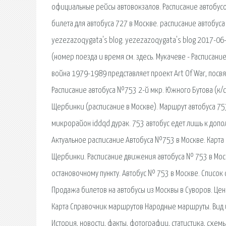
официальные рейсы автовокзалов. Расписание автобусов
билета для автобуса 727 в Москве. расписание автобуса
yezezazoqygata's blog. yezezazoqygata's blog 2017-06-
(номер поезда и время см. здесь. Мукачеве - Расписани
война 1979-1989 представляет проект Art Of War, посв
Расписание автобуса №753 2-й мкр. Южного Бутова (к/ст)
Щербинки (расписание в Москве). Маршрут автобуса 75
микрорайон iddqd дурак. 753 автобус едет лишь к допол
Актуальное расписание Автобуса №753 в Москве. Карта м
Щербинки. Расписание движения автобуса № 753 в Мос
остановочному пункту. Автобус № 753 в Москве. Список 
Продажа билетов на автобусы из Москвы в Суворов. Цены
Карта Справочник маршрутов Народные маршруты. Вид и
История, новости, факты, фотографии, статистика, схемы