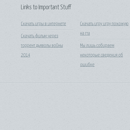
Links to Important Stuff
Скачать игры в интернете
Скачать игру игру похожую
на гта
Скачать фильм через
торрент дьяволы войны
Мы лишь собираем
2014
некоторые сведения об
ошибке