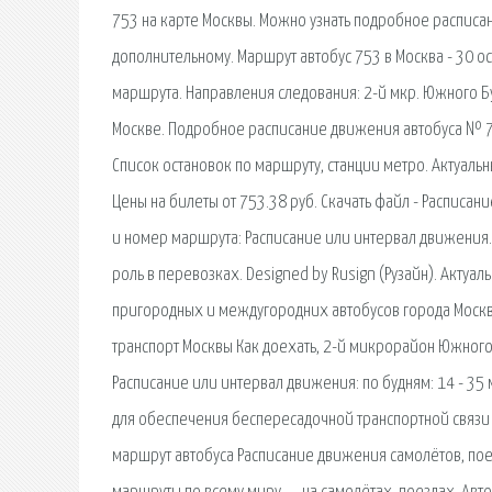
753 на карте Москвы. Можно узнать подробное расписан
дополнительному. Маршрут автобус 753 в Москва - 30 о
маршрута. Направления следования: 2-й мкр. Южного Бу
Москве. Подробное расписание движения автобуса № 75
Список остановок по маршруту, станции метро. Актуаль
Цены на билеты от 753.38 руб. Скачать файл - Расписа
и номер маршрута: Расписание или интервал движения. 
роль в перевозках. Designed by Rusign (Рузайн). Актуа
пригородных и междугородних автобусов города Москва
транспорт Москвы Как доехать, 2-й микрорайон Южного
Расписание или интервал движения: по будням: 14 - 35 м
для обеспечения беспересадочной транспортной связи 
маршрут автобуса Расписание движения самолётов, поез