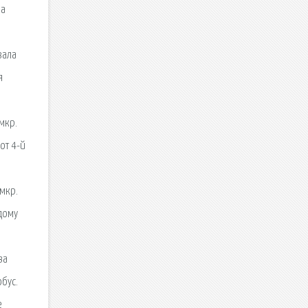
на
зала
я
мкр.
от 4-й
мкр.
дому
ва
бус.
е