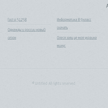
A
Гост р 51258
Информатика 8 9 класс
скачать
Однажды и россии новый
сезон
Олеся заяц це моя украина
минус
© Untitled. All rights reserved.