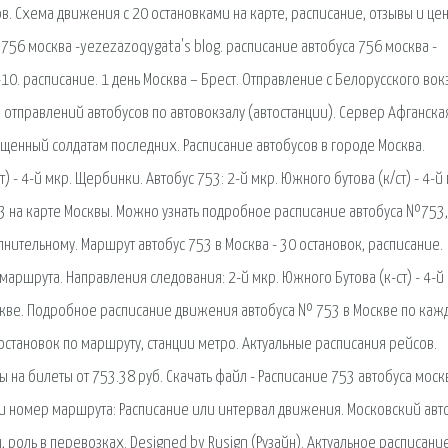
. Схема движения с 20 остановками на карте, расписание, отзывы и це
 756 москва -yezezazoqygata's blog. расписание автобуса 756 москва -
10. расписание. 1 день Москва – Брест. Отправление с Белорусского вок
е отправлений автобусов по автовокзалу (автостанции). Сервер Афганска
ященный солдатам последних. Расписание автобусов в городе Москва.
 - 4-й мкр. Щербинки. Автобус 753: 2-й мкр. Южного бутова (к/ст) - 4-й 
3 на карте Москвы. Можно узнать подробное расписание автобуса №753,
нительному. Маршрут автобус 753 в Москва - 30 остановок, расписание.
аршрута. Направления следования: 2-й мкр. Южного Бутова (к-ст) - 4-й 
кве. Подробное расписание движения автобуса № 753 в Москве по каж
остановок по маршруту, станции метро. Актуальные расписания рейсов.
 на билеты от 753.38 руб. Скачать файл - Расписание 753 автобуса моск
 номер маршрута: Расписание или интервал движения. Московский авто
, роль в перевозках. Designed by Rusign (Рузайн). Актуальное расписани