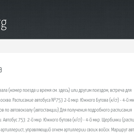
rg
а
зала (номер поезда и время см. здесь) или другим поездом, встреча для
сква. Расписание автобуса №753 2-й мкр. Южного Бутова (к/ст) - 4-й мк
ов по автовокзалу (автостанции) Для получения подробного расписания
Автобус 753: 2-й мкр. Южного бутова (к/ст) - 4-й мкр. Щербинки (расп
артиллерист, управляющий огнем артиллерии своих войск. Маршрут ав