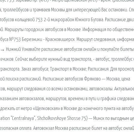
с 735: заревый пр. (к/ст) - метро Щелковская (к/ст) - врем. (расписани
в, троллейбусов и трамваев Москвы для интересующей Вас остановки. Сп
тобусов кольцевой 753 2-й микрорайон Южного Бутова. Расписание дв
ий. Маршруты городских автобусов в Москве. Информация по обществен
обуса №753 Березники - Красновишерск. Маршрут следования, информа
 → Нижний Узнавайте расписание автобусов онлайн и покупайте билеты
чиков. Сейчас выберите нужный вид транспорта, - автобус, троллейбус
ранспорта. Заказ автобуса; Транспорт в Москве; Расписания. Для просмот
ой поиска расписаний. Расписание автобусов Фряново — Москва, цена
сов, маршрут следования со всеми остановками, автовокзалы. Актуально
указанием автовокзалов, маршрутов, времени в пути и графика следован
 доехать от метро «Щелковская» в Москве до конечного пункта на автобу
ation "Centralnaya", Shcholkovskoye Shosse 75) — Минск по выгодным ц
езопасная оплата. Автовокзал Москва расписание билет на автобус онлай