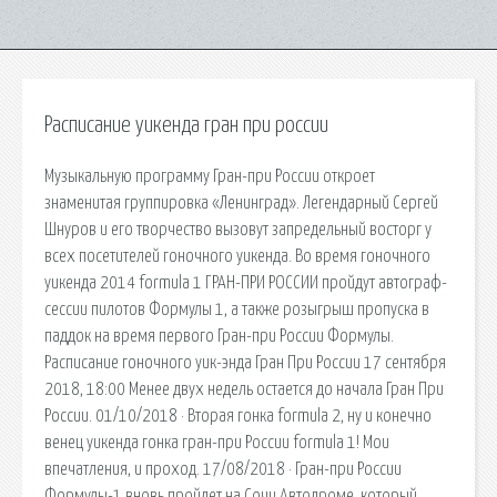
Расписание уикенда гран при россии
Музыкальную программу Гран-при России откроет
знаменитая группировка «Ленинград». Легендарный Сергей
Шнуров и его творчество вызовут запредельный восторг у
всех посетителей гоночного уикенда. Во время гоночного
уикенда 2014 formula 1 ГРАН-ПРИ РОССИИ пройдут автограф-
сессии пилотов Формулы 1, а также розыгрыш пропуска в
паддок на время первого Гран-при России Формулы.
Расписание гоночного уик-энда Гран При России 17 сентября
2018, 18:00 Менее двух недель остается до начала Гран При
России. 01/10/2018 · Вторая гонка formula 2, ну и конечно
венец уикенда гонка гран-при России formula 1! Мои
впечатления, и проход. 17/08/2018 · Гран-при России
Формулы-1 вновь пройдет на Сочи Автодроме, который