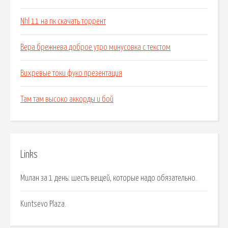
Nhl 11 на пк скачать торрент
Вера брежнева доброе утро минусовка с текстом
Вихревые токи фуко презентация
Там там высоко аккорды и бой
Links
Милан за 1 день: шесть вещей, которые надо обязательно.
Kuntsevo Plaza.