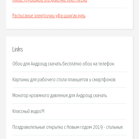
Ляпис трубецкой эта девочка текст песни
Расписание электрички уфа шингак куль
Links
Обои для Андроид скачать бесплатно обои на телефон.
Картинки для рабочего стола планшетов и смартфонов.
Монитор кровяного давления для Андроид скачать.
Классный видос!!!.
Поздравительные открытки с Новым годом 2019 - стильные.