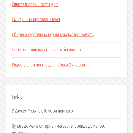
Спирт этиловый гост 1972
Сын луны минусовка и текст
Сборник карточных игр на компьютер скачать
Песня венский вальс скачать бесплатно
Видео фильм лестница в небеса 24 серия
Links
У Zaycev Музыка и Юмора немного
Купить домен в интернет-магазине: аренда доменов,