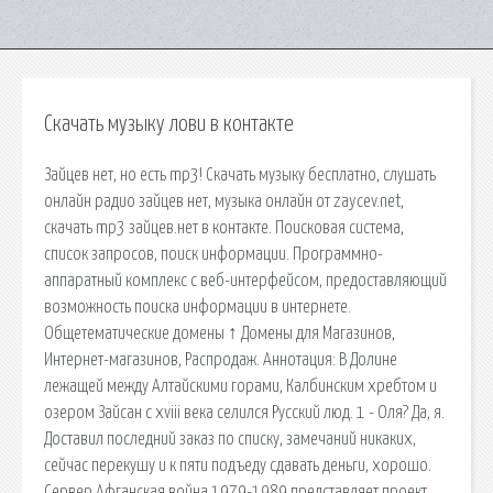
Скачать музыку лови в контакте
Зайцев нет, но есть mp3! Скачать музыку бесплатно, слушать
онлайн радио зайцев нет, музыка онлайн от zaycev.net,
скачать mp3 зайцев.нет в контакте. Поисковая сиcтема,
список запросов, поиск информации. Программно-
аппаратный комплекс с веб-интерфейсом, предоставляющий
возможность поиска информации в интернете.
Общетематические домены ↑ Домены для Магазинов,
Интернет-магазинов, Распродаж. Аннотация: В Долине
лежащей между Алтайскими горами, Калбинским хребтом и
озером Зайсан с xviii века селился Русский люд. 1 - Оля? Да, я.
Доставил последний заказ по списку, замечаний никаких,
сейчас перекушу и к пяти подъеду сдавать деньги, хорошо.
Сервер Афганская война 1979-1989 представляет проект