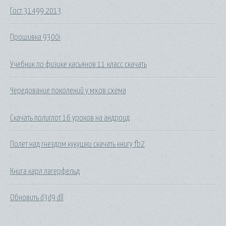
Гост 31499 2013
Прошивка 9300i
Учебник по физике касьянов 11 класс скачать
Чередование поколений у мхов схема
Скачать полиглот 16 уроков на андроид
Полет над гнездом кукушки скачать книгу fb2
Книга карл лагерфельд
Обновить d3d9 dll