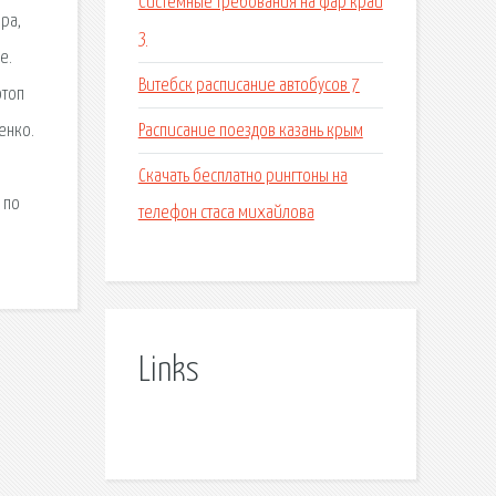
Системные требования на фар край
ра,
3
е.
Витебск расписание автобусов 7
отоп
Расписание поездов казань крым
енко.
Скачать бесплатно рингтоны на
 по
телефон стаса михайлова
Links