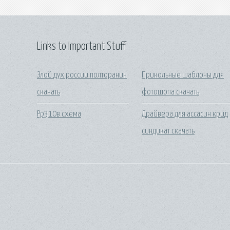
Links to Important Stuff
Злой дух россии полторанин
Прикольные шаблоны для
скачать
фотошопа скачать
Рр310в схема
Драйвера для ассасин крид
синдикат скачать