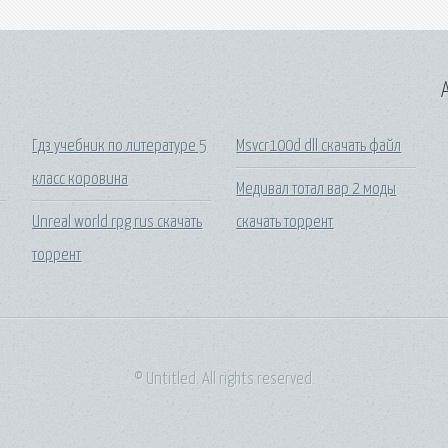
A
Гдз учебник по литературе 5
Msvcr100d dll скачать файл
класс коровина
Медивал тотал вар 2 моды
Unreal world rpg rus скачать
скачать торрент
торрент
© Untitled. All rights reserved.