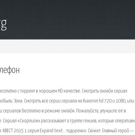
rg
елефон
бесплатно c торрент в хорошем HD качестве. Смотреть онлайн сериал
обыль: Зона. Смотреть все серии сериала на Кинотоп hd 720 и 1080, или
и сериалов бесплатно в режиме онлайн. Пожалуйста, улучшите её в
це. Сериал «Скорпион» рассказывает о группе гениев, которые оператив
 КВЕСТ 2015 1 серия Expand text… тодоренко. Сюжет. Главный герой —