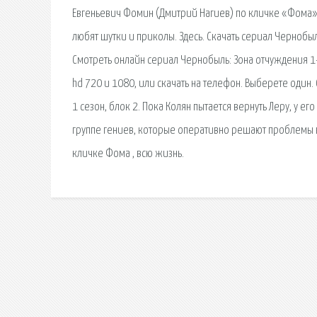
Евгеньевич Фомин (Дмитрий Нагиев) по кличке «Фома», в
любят шутки и приколы. Здесь. Скачать сериал Чернобыл
Смотреть онлайн сериал Чернобыль: Зона отчуждения 1-
hd 720 и 1080, или скачать на телефон. Выберете один
1 сезон, блок 2. Пока Колян пытается вернуть Леру, у 
группе гениев, которые оперативно решают проблемы в
кличке Фома , всю жизнь.