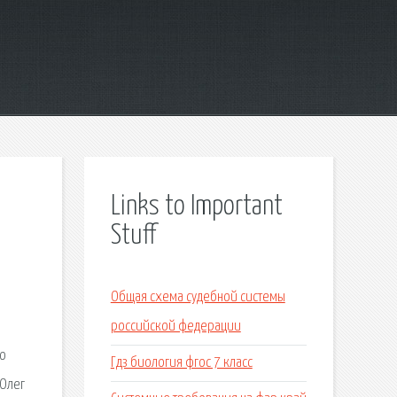
Links to Important
Stuff
Общая схема судебной системы
российской федерации
но
Гдз биология фгос 7 класс
 Олег