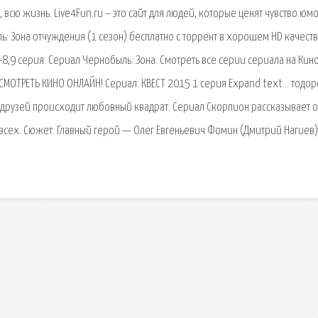
сю жизнь. Live4Fun.ru – это сайт для людей, которые ценят чувство юмо
ь: Зона отчуждения (1 сезон) бесплатно c торрент в хорошем HD качеств
8,9 серия. Сериал Чернобыль: Зона. Смотреть все серии сериала на Кин
. СМОТРЕТЬ КИНО ОНЛАЙН! Сериал: КВЕСТ 2015 1 серия Expand text… тодор
его друзей происходит любовный квадрат. Сериал Скорпион рассказывает о
сех. Сюжет. Главный герой — Олег Евгеньевич Фомин (Дмитрий Нагиев)