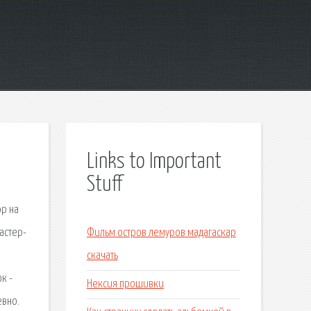
Links to Important
Stuff
ор на
астер-
Фильм остров лемуров мадагаскар
скачать
к -
Нексия прошивки
евно.