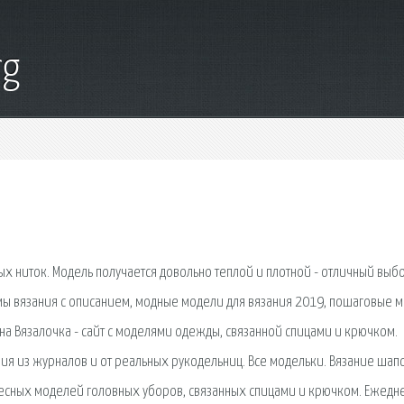
rg
 ниток. Модель получается довольно теплой и плотной - отличный выб
мы вязания с описанием, модные модели для вязания 2019, пошаговые м
на Вязалочка - сайт с моделями одежды, связанной спицами и крючком.
ия из журналов и от реальных рукодельниц. Все модельки. Вязание шапо
ресных моделей головных уборов, связанных спицами и крючком. Ежедн