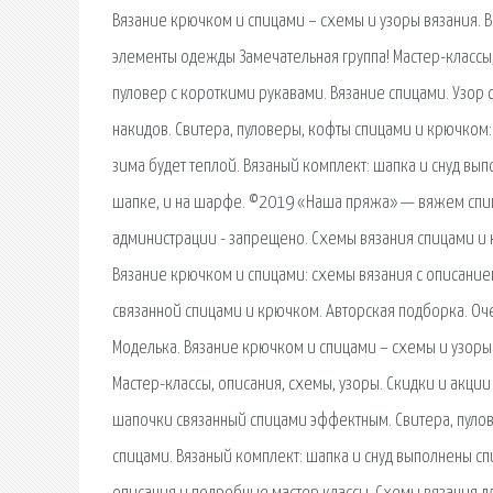
Вязание крючком и спицами – схемы и узоры вязания. В
элементы одежды Замечательная группа! Мастер-классы,
пуловер с короткими рукавами. Вязание спицами. Узор
накидов. Свитера, пуловеры, кофты спицами и крючком:
зима будет теплой. Вязаный комплект: шапка и снуд вып
шапке, и на шарфе. ©2019 «Наша пряжа» — вяжем спи
администрации - запрещено. Схемы вязания спицами и 
Вязание крючком и спицами: схемы вязания с описанием
связанной спицами и крючком. Авторская подборка. Оч
Моделька. Вязание крючком и спицами – схемы и узоры в
Мастер-классы, описания, схемы, узоры. Скидки и акци
шапочки связанный спицами эффектным. Свитера, пуло
спицами. Вязаный комплект: шапка и снуд выполнены спи