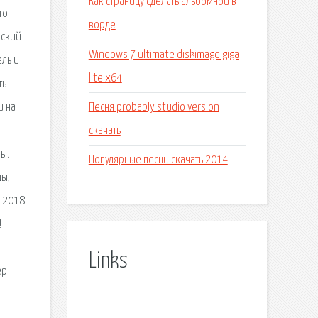
Как страницу сделать альбомной в
то
ворде
нский
Windows 7 ultimate diskimage giga
ель и
lite x64
ть
Песня probably studio version
и на
скачать
ы.
Популярные песни скачать 2014
ды,
 2018.
!
Links
ер