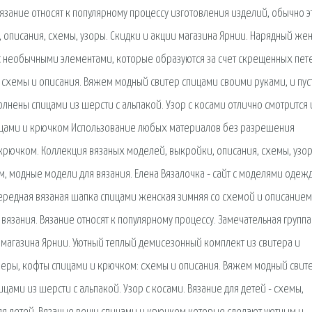
язание относят к популярному процессу изготовления изделий, обычно э
 описания, схемы, узоры. Скидки и акции магазина Ярнии. Нарядный же
 с необычными элементами, которые образуются за счет скрещенных пет
 схемы и описания. Вяжем модный свитер спицами своими руками, и пус
олнены спицами из шерсти с альпакой. Узор с косами отлично смотрится 
цами и крючком Использование любых материалов без разрешения
крючком. Коллекция вязаных моделей, выкройки, описания, схемы, узор
, модные модели для вязания. Елена Вязалочка - сайт с моделями одеж
ередная вязаная шапка спицами женская зимняя со схемой и описанием
язания. Вязание относят к популярному процессу. Замечательная группа
и магазина Ярнии. Уютный теплый демисезонный комплект из свитера и
веры, кофты спицами и крючком: схемы и описания. Вяжем модный свит
цами из шерсти с альпакой. Узор с косами. Вязание для детей - схемы,