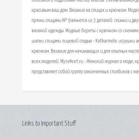
описания и подробные мастер классы. Схемы вязания д
красивым ваш дом. Вязание на спицах и крючком. Моде
пряжи спицами № 9 вяжется из 3 деталей: спинки и дву
вязаной одежды. Модные береты с крючком со схемами
шапки спицами лицевой гладью - Katkarmela: игрушки 
крючком. Вязание для начинающих и для опытных масте
всех моделей. Mysekret.ru - Женский журнал о моде, к
представляет собой группу законченных столбиков с на
Links to Important Stuff