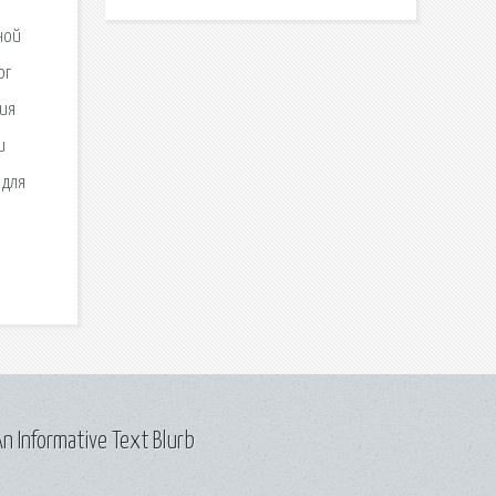
ной
ог
ния
и
 для
n Informative Text Blurb