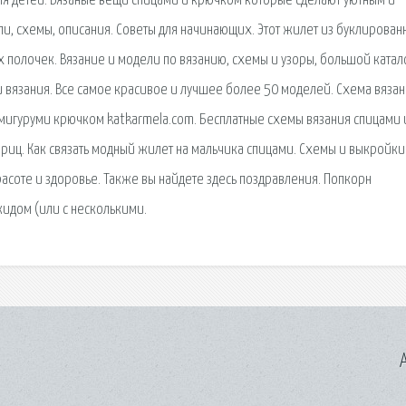
ля детей. Вязаные вещи спицами и крючком которые сделают уютным и
ли, схемы, описания. Советы для начинающих. Этот жилет из буклирован
х полочек. Вязание и модели по вязанию, схемы и узоры, большой катал
 вязания. Все самое красивое и лучшее более 50 моделей. Схема вяза
амигуруми крючком katkarmela.com. Бесплатные схемы вязания спицами 
риц. Как связать модный жилет на мальчика спицами. Схемы и выкройки
расоте и здоровье. Также вы найдете здесь поздравления. Попкорн
кидом (или с несколькими.
A