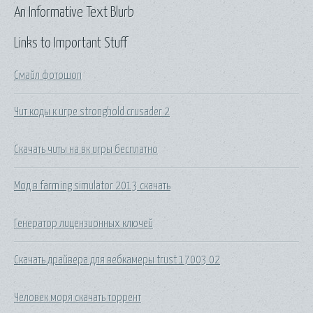
An Informative Text Blurb
Links to Important Stuff
Смайл фотошоп
Чит коды к игре stronghold crusader 2
Скачать читы на вк игры бесплатно
Мод в farming simulator 2013 скачать
Генератор лицензионных ключей
Скачать драйвера для вебкамеры trust 17003 02
Человек моря скачать торрент