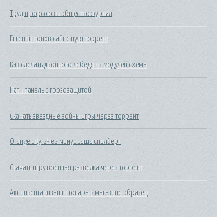
Труд профсоюзы общество журнал
Евгений попов сайт с нуля торрент
Как сделать двойного лебедя из модулей схема
Патч панель с грозозащитой
Скачать звездные войны игры через торрент
Orange city skies минус саша спилберг
Скачать игру военная разведка через торрент
Акт инвентаризации товара в магазине образец