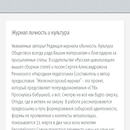
Журнал личность и культура
Уважаемые авторы! Редакция журнала «Личность. Культура.
Общество» всегда рада Вашим материалам и благодарна за
присылаемые статьи. В издательстве «Русская цивилизация»
вышел сборник статей и писем Сергея Александровича
Рачинского «Народная педагогика» (составитель и автор
предисловия. "Железногорский журнал" - это проект,
который представляет телерадиокомпания «СТВ».
Проснулась бабушкой, и вот, Смотрю на всё как будто сверху,
Оттуда, где в ветвях на сверку. В работе рассматриваются
предпосылки и пути формирования сибирской идентичности,
формы ее проявления и контексты актуализации,
показывается 31 марта в два часа ночи жителям
Европейского Союза предстоит перевести часы на один час