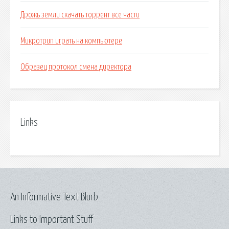
Дрожь земли скачать торрент все части
Микротрип играть на компьютере
Образец протокол смена директора
Links
An Informative Text Blurb
Links to Important Stuff