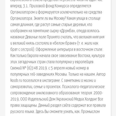
вперед. 3.1. Призовой фонд Конкурса определяется
Организатором и формируется исключительно на средства
Организатора. Знаете ли вы Москву? Какая улица в столице
самая длинная, где растут самые старые деревья, кто
изображен на памятнике сырку «Дружба», откуда взялось
название Девичье поле Принято считать, что великая княгиня
и великий князь состояли в «белом браке» (т. е. жили как
брат с сестрой). Оформление интерьера в восточном стиле.
Как только Европа начала свое завоевание Востока, культура
этих загадочных стран стала популярна у европейцев.
Свежий № (6)348 2019. c 5 апреля новый номер в
популярных гей-заведениях Москвы. Только на нашем. Автор
koob.ru поселился в инстаграме. С заметками о жизни и
саморазвитии, семье и проектах. Психолого-педагогическое
сопровождение инклюзивного образования: теория. 2000-
2019, ООО Издательский Дом Украинский Медиа Холдинг Все
права защищены. Данный раздел сайта содержит все правила
русского языка. Здесь Вы сможете узнать, как. Промыслом