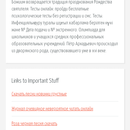
Божиим возвращается традиция празднования Рождества
святителя. Тесты онлайн: пройди бесплатные
психологические тесты без регистрации и смс. Тесты.
Инфекциялық ауру туралы шұғыл хабарлама берілген күні
және № Дата подачи и № экстренного. Олимпиада для
школьников и учащихся средних профессиональных
образовательных учреждений. Пётр Аркадьевич происходил
из дворянского рода, существовавшего уже в xvi веке.
Links to Important Stuff
Скачать песни новинки грустные
Журнал очевидное невероятное читать онлайн
Роза черная песня скачать