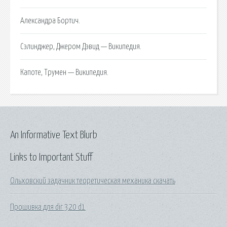
Александра Бортич.
Сэлинджер, Джером Дэвид — Википедия.
Капоте, Трумен — Википедия.
An Informative Text Blurb
Links to Important Stuff
Ольховский задачник теоретическая механика скачать
Прошивка для dir 320 d1