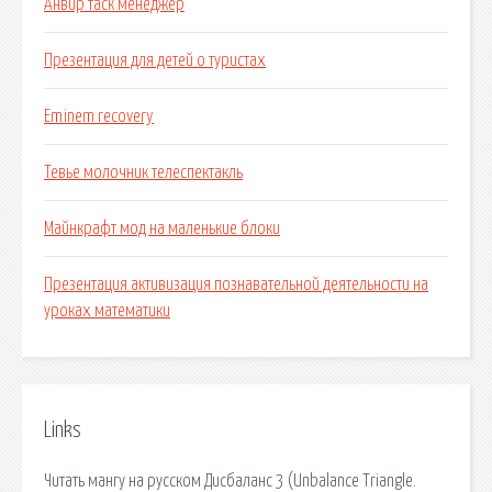
Анвир таск менеджер
Презентация для детей о туристах
Eminem recovery
Тевье молочник телеспектакль
Майнкрафт мод на маленькие блоки
Презентация активизация познавательной деятельности на
уроках математики
Links
Читать мангу на русском Дисбаланс 3 (Unbalance Triangle.