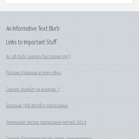
An Informative Text Blurb
Links to Important Stuff
Ас оф бейс скачать бесплатно mp3
Разрыв страницы в опен офис
Скачать фонбет на виндовс 7
Балахна 308 автобус расписание
Чемпионат англии расписание матчей 2014
Скачать бесплатно песню летать лина милович