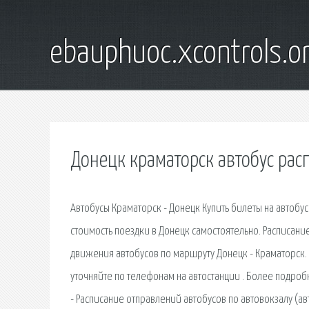
ebauphuoc.xcontrols.o
Донецк краматорск автобус рас
Автобусы Краматорск - Донецк Купить билеты на автобус 
стоимость поездки в Донецк самостоятельно. Расписани
движения автобусов по маршруту Донецк - Краматорск. 
уточняйте по телефонам на автостанции . Более подро
- Расписание отправлений автобусов по автовокзалу (а