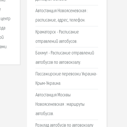
тно.
е
Автостанция Новоясеневская :
 центр
расписание, адрес, телефон.
ода
Краматорск - Расписание
ой
отправлений автобусов.
ами.
Бахмут - Расписание отправлений
автобусов по автовокзалу.
Пассажирские перевозки Украина-
Крым-Украина.
Автостанция Москвы
Новоясеневская : маршруты
автобусов.
Розклад автобусів по автовокзалу