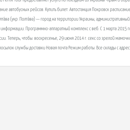
 Fenix Tour предоставляет услуги по поездкам из Украины -Крым и обра
ние автобусных рейсов. Купить билет. Автостанция Покровск расписани
та́ва (укр. Полта́ва) — город на территории Украины, административный
к информации. Программно-аппаратный комплекс с веб. С 1 марта 2015 г
ии. Теперь, чтобы. воскресенье, 29 июня 2014 г. секс со зрелой мамочк
осылок службы доставки Новая почта Режим работы. Все склады с адрес