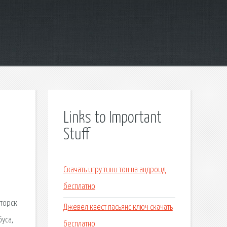
Links to Important
Stuff
Скачать игру тини тон на андроид
бесплатно
аторск
Джевел квест пасьянс ключ скачать
уса,
бесплатно