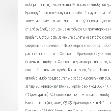
выберите его щелчком мыши. Расписание автобусов Крам
Бронируйте по телефону или на сайте. Следующие автобу
этому направлению заканчивается в 19:00, когда едет 
от 176 рублей, расписание автобусов из Краматорска в
прибытия, стоимость. Закажите билеты на автобус с он
оперативные изменения Пассажирские перевозки обсл
расписание автобусов Харьков — Краматорск с указание
билеты на автобус из Харькова в Краматорск по выгодн
оплата. Справочная служба: Краматорск, бульвар Машино
автобус , либо предварительно забронировать - онлайн
Западный. Автовокзал Южный. Артемовск (код 06274) Ж
03 (дежурный). АС Новоясеневская: расписание автобусо
Наличие мест (по датам) 05:05: Краматорск: Кпп Майорск