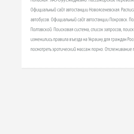
Попасная : ЛАЗ-699 Ежедневно. Пассажирские перевозки
Официальный сайт автостанции Новоясеневская. Расписа
автобусов. Официальный сайт автостанции Покровск. Пол
Полтавской. Поисковая сиcтема, список запросов, поис
изменились правила въезда на Украину для граждан Росс
посмотреть эротический массаж порно. Отслеживание п