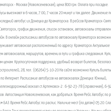
аторск - Москва (Новоясеневская), цена 800 грн. Оплата при посадке.
сы выезжают в 6 часов, 7:00, 7 часов 20 минут и так далее. Движение п
последний автобус из Донецка до Краматорска. 8 рейсов Краматорск-Свят
 Святогорск, график движения, список остановок, автовокзалы отправлен
лайн. В онлайн расписании автобусов по автовокзалу Краматорск возмож
уживает автовокзал расположенный по адресу: Краматорск Актуальное
м автовокзалов, маршрутов, времени в пути и графика следования. Купи
ым ценам. Круглосуточная поддержка, удобный возврат билетов, безопас
строителей, 28, тел.: (06264) 5-10-20 На сайте возможно Купить билеты
, по Интернет. Расписание автобусов на автовокзалах Донецка: Южный,
елезнодорожный вокзал ст.Артемовск-2 : 6-92-23-78 (справочная), 6-9
в. Автостанция Новоясеневская, как добраться. Время Рейс Автобус по р
# БАЗ. Время Рейс Автобус по распис. Наличие мест (по датам) 05:20: Сла