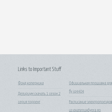
Links to Important Stuff
Фонд коперника
Официальная прошивка дл
fly iq4404
Делириум скачать 1 сезон 2
серия торрент
Расписание электропоездо
из екатеринбурга до