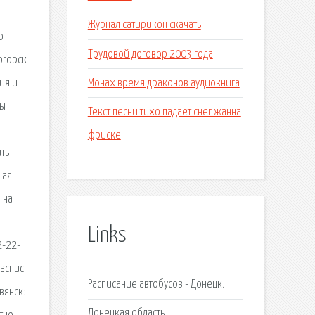
Журнал сатирикон скачать
о
Трудовой договор 2003 года
огорск
Монах время драконов аудиокнига
ия и
ны
Текст песни тихо падает снег жанна
фриске
ть
ная
 на
Links
2-22-
аспис.
Расписание автобусов - Донецк.
вянск:
Донецкая область.