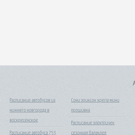
A
я
Расписание автобусов из
Сони эриксон xperia мини
нижнего новгорода в
прошивка
воскресенское
в
Расписание электричек
Расписание автобуса 753
сезонная балаклея