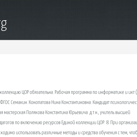
rg
 коллекцию ЦОР обязательна. Рабочая программа по информатике и икт 
 ФГОС Семакин. Конопатова Нина Константиновна. Кандидат психологиче
я мастерская Полякова Константина Юрьевича. д.т.н., учитель высшей
едагогов по включению ресурсов Единой коллекции ЦОР. 8. При организа
одимо использовать различные методы и средства обучения с тем, чтоб