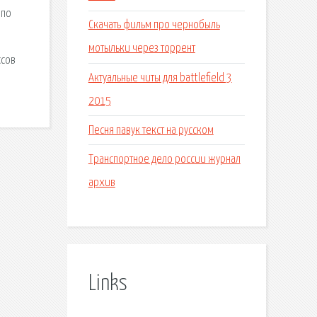
 по
Скачать фильм про чернобыль
мотыльки через торрент
ссов
Актуальные читы для battlefield 3
2015
Песня павук текст на русском
Транспортное дело россии журнал
архив
Links