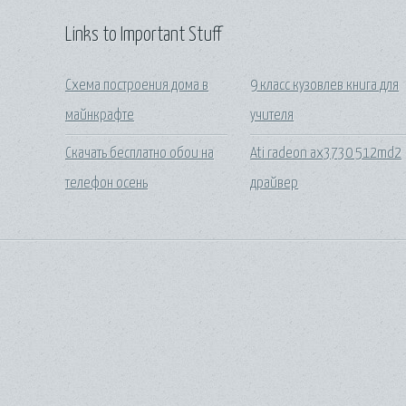
Links to Important Stuff
Схема построения дома в
9 класс кузовлев книга для
майнкрафте
учителя
Скачать бесплатно обои на
Ati radeon ax3730 512md2
телефон осень
драйвер