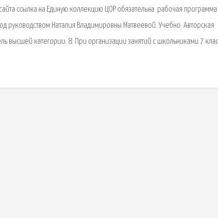
сайта ссылка на Единую коллекцию ЦОР обязательна. рабочая программа
од руководством Наталия Владимировны Матвеевой. Учебно. Авторская
тель высшей категории. 8. При организации занятий с школьниками 7 кла