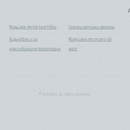
A
Моды для skyrim hearthfire
Скачать картинки аватары
Виды юбок и их
Минусовка me muero de
классификация презентация
amor
© Untitled. All rights reserved.