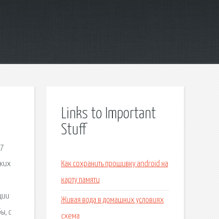
Links to Important
Stuff
(7
ских
Как сохранить прошивку android на
карту памяти
ции
Живая вода в домашних условиях
ы, с
схема