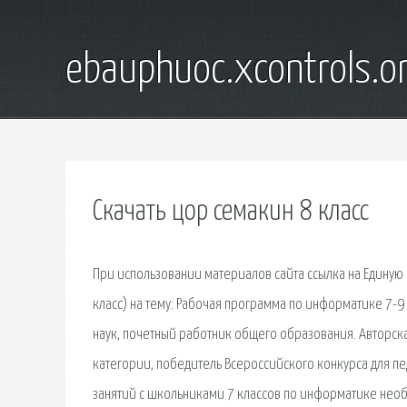
ebauphuoc.xcontrols.o
Скачать цор семакин 8 класс
При использовании материалов сайта ссылка на Единую
класс) на тему: Рабочая программа по информатике 7-9
наук, почетный работник общего образования. Авторска
категории, победитель Всероссийского конкурса для п
занятий с школьниками 7 классов по информатике необх